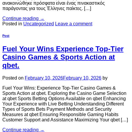
ανακοινώθηκε πρόσφατα είναι ένας πινακαστικός
παράγοντας για τους Έλληνες παίκτες. […]
Continue reading
→
Posted in
Uncategorized
Leave a comment
Post
Fuel Your Wins Experience Top-Tier
Casino Games & Sports Action at
qbet.
Posted on
February 10, 2026
February 10, 2026
by
Fuel Your Wins: Experience Top-Tier Casino Games &
Sports Action at qbet. Exploring the Casino Game Selection
at qbet Sports Betting Options Available on qbet Enhancing
Your Experience with Live Betting Understanding Different
Types of Sports Bets Payment Methods and Security
Measures at qbet Ensuring Responsible Gaming Habits
Customer Support and Assistance Maximizing Your qbet […]
Continue reading
→