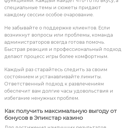
функциями. Каждый найдет что-то по вкусу, а
специальные темы и сюжеты придают
каждому сессии особое очарование.
Не забывайте о поддержке клиентов. Если
возникнут вопросы или проблемы, команда
администраторов всегда готова помочь.
Быстрая реакция и профессиональный подход
делают процесс игры более комфортным.
Каждый раз старайтесь следить за своим
состоянием и устанавливайте лимиты.
Ответственный подход к развлечениям
обеспечит вам долгие часы удовольствия и
избегание ненужных проблем.
Как получить максимальную выгоду от
бонусов в Эпикстар казино
Для достижения наилучших результатов