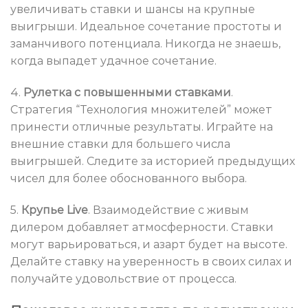
увеличивать ставки и шансы на крупные
выигрыши. Идеальное сочетание простоты и
заманчивого потенциала. Никогда не знаешь,
когда выпадет удачное сочетание.
4.
Рулетка с повышенными ставками
.
Стратегия “Технология множителей” может
принести отличные результаты. Играйте на
внешние ставки для большего числа
выигрышей. Следите за историей предыдущих
чисел для более обоснованного выбора.
5.
Крупье Live
. Взаимодействие с живым
дилером добавляет атмосферности. Ставки
могут варьироваться, и азарт будет на высоте.
Делайте ставку на уверенность в своих силах и
получайте удовольствие от процесса.