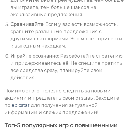
дополнительные преимущества. Чем больше
вы играете, тем больше шансов на
эксклюзивные предложения.
Сравнивайте:
Если у вас есть возможность,
сравните различные предложения с
другими платформами. Это может привести
к выгодным находкам.
Играйте осознанно:
Разработайте стратегию
и придерживайтесь её. Не спешите тратить
все средства сразу, планируйте свои
действия.
Помимо этого, полезно следить за новыми
акциями и предлагать свои отзывы. Заходите
по
epicstar
для получения актуальной
информации и свежих предложений!
Топ-5 популярных игр с повышенными