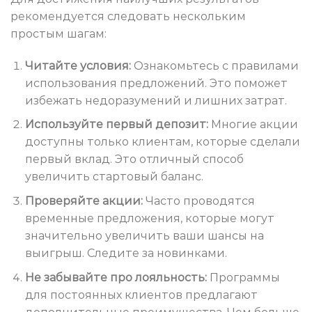
рекомендуется следовать нескольким
простым шагам:
Читайте условия:
Ознакомьтесь с правилами
использования предложений. Это поможет
избежать недоразумений и лишних затрат.
Используйте первый депозит:
Многие акции
доступны только клиентам, которые сделали
первый вклад. Это отличный способ
увеличить стартовый баланс.
Проверяйте акции:
Часто проводятся
временные предложения, которые могут
значительно увеличить ваши шансы на
выигрыш. Следите за новинками.
Не забывайте про лояльность:
Программы
для постоянных клиентов предлагают