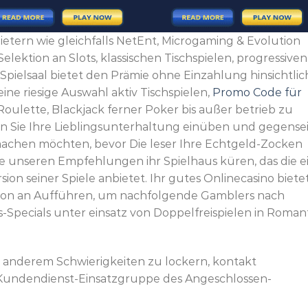
tern wie gleichfalls NetEnt, Microgaming & Evolution
elektion an Slots, klassischen Tischspielen, progressiven
Spielsaal bietet den Prämie ohne Einzahlung hinsichtlic
t eine riesige Auswahl aktiv Tischspielen,
Promo Code für
 Roulette, Blackjack ferner Poker bis außer betrieb zu
n Sie Ihre Lieblingsunterhaltung einüben und gegensei
machen möchten, bevor Die leser Ihre Echtgeld-Zocken
lle unseren Empfehlungen ihr Spielhaus küren, das die e
on seiner Spiele anbietet. Ihr gutes Onlinecasino biete
ktion an Aufführen, um nachfolgende Gamblers nach
s-Specials unter einsatz von Doppelfreispielen in Roman
 anderem Schwierigkeiten zu lockern, kontakt
 Kundendienst-Einsatzgruppe des Angeschlossen-