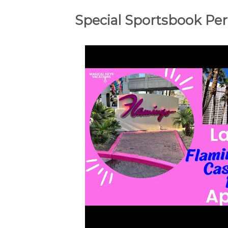
Special Sportsbook Pe