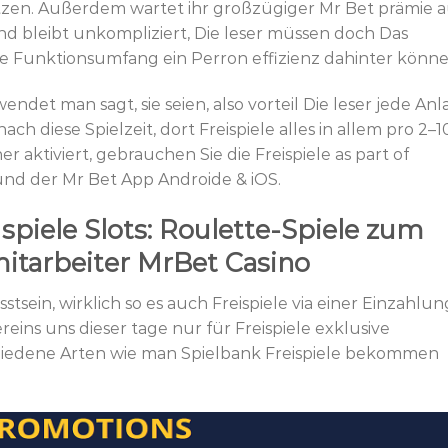
tzen. Außerdem wartet ihr großzügiger Mr Bet prämie a
d bleibt unkompliziert, Die leser müssen doch Das
le Funktionsumfang ein Perron effizienz dahinter könne
et man sagt, sie seien, also vorteil Die leser jede Anl
ch diese Spielzeit, dort Freispiele alles in allem pro 2–1
 aktiviert, gebrauchen Sie die Freispiele as part of
nd der Mr Bet App Androide & iOS.
spiele Slots: Roulette-Spiele zum
 mitarbeiter MrBet Casino
tsein, wirklich so es auch Freispiele via einer Einzahlun
reins uns dieser tage nur für Freispiele exklusive
chiedene Arten wie man Spielbank Freispiele bekommen