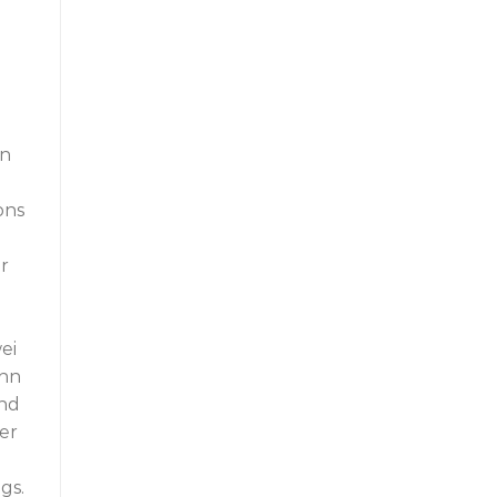
on
ons
er
ei
enn
end
er
gs.