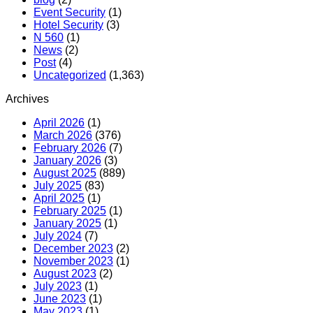
Event Security
(1)
Hotel Security
(3)
N 560
(1)
News
(2)
Post
(4)
Uncategorized
(1,363)
Archives
April 2026
(1)
March 2026
(376)
February 2026
(7)
January 2026
(3)
August 2025
(889)
July 2025
(83)
April 2025
(1)
February 2025
(1)
January 2025
(1)
July 2024
(7)
December 2023
(2)
November 2023
(1)
August 2023
(2)
July 2023
(1)
June 2023
(1)
May 2023
(1)