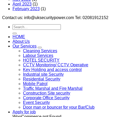
April 2023
(1)
February 2023
(1)
Contact us: info@uksecuritypower.com Tel: 02081912152
HOME
About Us
Our Services
Cleaning Services
Labour Services
HOTEL SECURITY
CCTV Monitoring/ CCTV Operative
Key Holding and access control
Industrial site Security
Residential Security
Mobile Patrol
Traffic Marshal and Fire Marshal
Construction Site security
Corporate Office Security
Event Security
Door man or bouncer for your Bar/Club
Apply for job
WooCommerce not Found