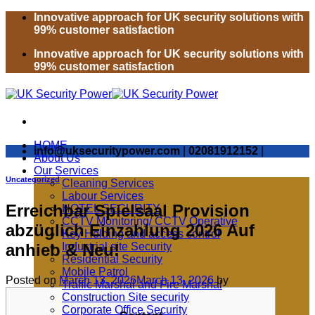
Skip
Innovative approach for UK security solutions with
to
99% customer satisfaction
content
Innovative approach for UK security solutions with
99% customer satisfaction
HOME
info@uksecuritypower.com
|
02081912152
|
About Us
Our Services
Uncategorized
Cleaning Services
Labour Services
Erreichbar Spielsaal Provision
HOTEL SECURITY
CCTV Monitoring/ CCTV Operative
abzüglich Einzahlung 2026 Auf
Key Holding and access control
anhieb & Neu!
Industrial site Security
Residential Security
Mobile Patrol
Posted on
March 13, 2026
March 13, 2026
by
Traffic Marshal and Fire Marshal
Construction Site security
Corporate Office Security