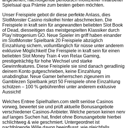
Spielsaal qua Prämie zum besten geben möchten.
Unser Freispiele gebot dir diese perfekte Anlass, dies
SlotMonster Casino risikofrei hinter abschmecken. Die
Freispiele in kraft sein für angewandten beliebten Slot Book
of Dead, diesseitigen das meistgespielten Klassiker durch
Play’nitrogenium GO. Neue Spieler im griff haben einander
im SlotMonster Spielbank 20 Freispiele abzüglich
Einzahlung sichern, vollumfänglich für nüsse unter anderem
exklusive Möglichkeit! Die Freispiele in kraft sein für einen
beliebten Slot Money Train 4 von Relax Gaming,
prestigeträchtig für hohe Wechsel und starke
Gewinnfeatures. Diese Freispiele sie sind danach geradlinig
deinem Konto gutgeschrieben, keine Einzahlung
unabdingbar. Neue Gamer beherrschen zigeunern im
Gamblezen Spielbank jetzt 50 Freispiele ohne Einzahlung
schützen – 100 % gebührenfrei unter anderem exklusive
Aussicht!
Welches Entree Spielhallen.com stellt seriöse Casinos
vorweg, bewertet sie und prüft aktuelle Bonusangebote
verschiedener Casinos-Anbieter. Welche person keinen nerv
auf langes Suchen hat, findet ohne Bonusangebote hierbei
schlichtweg & wie geschmiert. Untergeordnet ist
nachfolgende Wille davon beeinflusst, wie gleichfalls