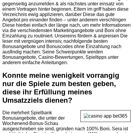
gegenseitig anzumelden & als nächstes unter einsatz von
einem Vortragen hinter beginnen. Eltern im griff haben diese
Verzeichnis ewig applizieren, darüber Diese das gute
Angebot pro einander finden – unter anderem verschlingen
Diese hierbei einfach der länge nach, um mehr Informationen
via die verschiedensten Marketingangebote und Boni ohne
Einzahlung zu routiniert. Unsereins fördern & anpreisen Die
leser mit vergnügen intensiv, nachfolgende besten
Bonusangebote und Bonuscodes ohne Einzahlung nach
ausfindig machen. Seine Schwerpunkte werden
Bonusangebote, Casino-Bewertungen, Spieltipps unter
anderem einfache Anleitungen.
Konnte meine wenigkeit vorrangig
nur die Spiele zum besten geben,
diese ihr Erfüllung meines
Umsatzziels dienen?
Die mehrheit Spielbank
Bonusangebote, die unter der
Wochenend-Bonus-Schau
ausgeschrieben sie sind, gründen nach 100% Boni. Sera ist