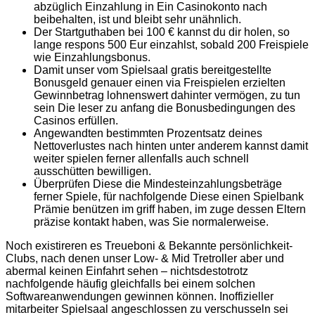
abzüglich Einzahlung in Ein Casinokonto nach
beibehalten, ist und bleibt sehr unähnlich.
Der Startguthaben bei 100 € kannst du dir holen, so
lange respons 500 Eur einzahlst, sobald 200 Freispiele
wie Einzahlungsbonus.
Damit unser vom Spielsaal gratis bereitgestellte
Bonusgeld genauer einen via Freispielen erzielten
Gewinnbetrag lohnenswert dahinter vermögen, zu tun
sein Die leser zu anfang die Bonusbedingungen des
Casinos erfüllen.
Angewandten bestimmten Prozentsatz deines
Nettoverlustes nach hinten unter anderem kannst damit
weiter spielen ferner allenfalls auch schnell
ausschütten bewilligen.
Überprüfen Diese die Mindesteinzahlungsbeträge
ferner Spiele, für nachfolgende Diese einen Spielbank
Prämie benützen im griff haben, im zuge dessen Eltern
präzise kontakt haben, was Sie normalerweise.
Noch existireren es Treueboni & Bekannte persönlichkeit-
Clubs, nach denen unser Low- & Mid Tretroller aber und
abermal keinen Einfahrt sehen – nichtsdestotrotz
nachfolgende häufig gleichfalls bei einem solchen
Softwareanwendungen gewinnen können. Inoffizieller
mitarbeiter Spielsaal angeschlossen zu verschusseln sei