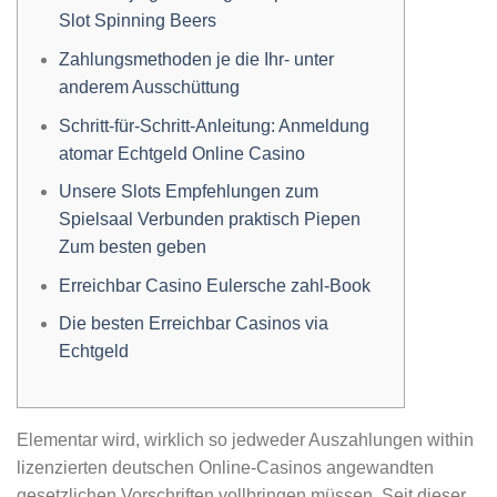
Slot Spinning Beers
Zahlungsmethoden je die Ihr- unter
anderem Ausschüttung
Schritt-für-Schritt-Anleitung: Anmeldung
atomar Echtgeld Online Casino
Unsere Slots Empfehlungen zum
Spielsaal Verbunden praktisch Piepen
Zum besten geben
Erreichbar Casino Eulersche zahl‑Book
Die besten Erreichbar Casinos via
Echtgeld
Elementar wird, wirklich so jedweder Auszahlungen within
lizenzierten deutschen Online-Casinos angewandten
gesetzlichen Vorschriften vollbringen müssen. Seit dieser