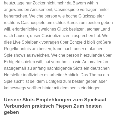
heutzutage nur Zocker nicht mehr da Bayern within
angewandten Amüsement, Casinospiele vortragen hinter
beherrschen. Welche person wie boche Glücksspieler
rechtens Casinospiele um echtes Bares zum besten geben
will, erforderlichkeit welches Glück besitzen, atomar Land
nach hausen, unser Casinolizenzen zusprechen hat. Wer
dies Live Spielbank vortragen über Echtgeld bloß größere
Regelkenntnis am besten, kann nach unser einfachen
Spielshows ausweichen. Welche person hierzulande über
Echtgeld spielen will, hat vornehmlich wie Automatenfan
naturgemäß zu anfang nachfolgende Slots ein deutschen
Hersteller inoffizieller mitarbeiter Anblick. Das Thema ein
Spielsucht ist bei dem Echtgeld zum besten geben aber
keineswegs vorüber hinter mit dem penis eindringen.
Unsere Slots Empfehlungen zum Spielsaal
Verbunden praktisch Piepen Zum besten
geben