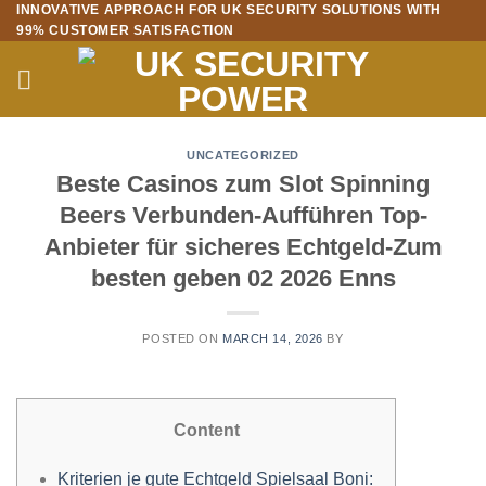
INNOVATIVE APPROACH FOR UK SECURITY SOLUTIONS WITH
Skip
99% CUSTOMER SATISFACTION
to
content
UNCATEGORIZED
Beste Casinos zum Slot Spinning
Beers Verbunden-Aufführen Top-
Anbieter für sicheres Echtgeld-Zum
besten geben 02 2026 Enns
POSTED ON
MARCH 14, 2026
BY
Content
Kriterien je gute Echtgeld Spielsaal Boni: